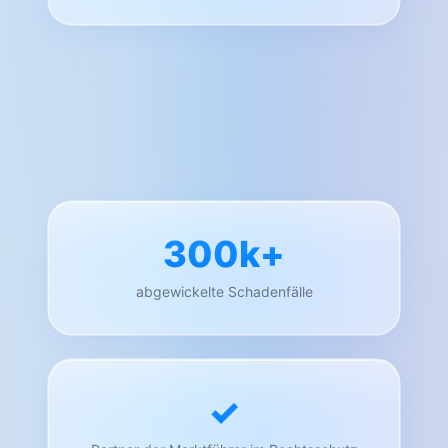
300k+
abgewickelte Schadenfälle
✓